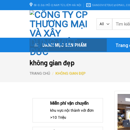
Skip
68-Đ.ĐẠI MỖ-Q.NAM TỪ LIÊM-HÀ NỘI
SANGOVIETDUC@GMAIL.C
to
content
Trang 
DANH MỤC SẢN PHẨM
không gian đẹp
TRANG CHỦ
/
KHÔNG GIAN ĐẸP
Miễn phí vận chuyển
khu vực nội thành với đơn
>10 Triệu