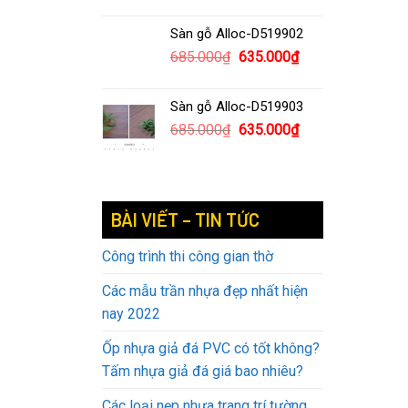
Sàn gỗ Alloc-D519902
685.000
₫
635.000
₫
Sàn gỗ Alloc-D519903
685.000
₫
635.000
₫
BÀI VIẾT – TIN TỨC
Công trình thi công gian thờ
Các mẫu trần nhựa đẹp nhất hiện
nay 2022
Ốp nhựa giả đá PVC có tốt không?
Tấm nhựa giả đá giá bao nhiêu?
Các loại nẹp nhựa trang trí tường