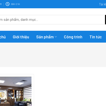
Tài 
OM
08H-21H
chủ
Giới thiệu
Sản phẩm
Công trình
Tin tức