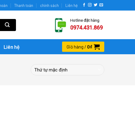
khoản
Thanh toán
chính sách
Liên hệ
Hotline đặt hàng
0974.431.869
Liên hệ
0
₫
Giỏ hàng /