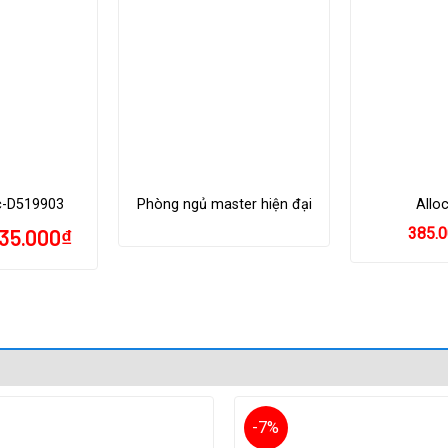
c-D519903
Phòng ngủ master hiện đại
Allo
35.000
₫
385.0
-7%