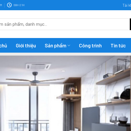
Tài 
OM
08H-21H
chủ
Giới thiệu
Sản phẩm
Công trình
Tin tức