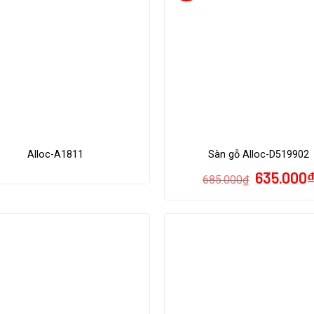
Alloc-A1811
Sàn gỗ Alloc-D519902
635.000
685.000
₫