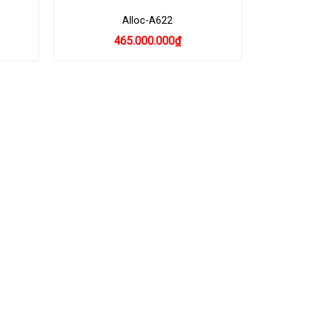
Alloc-A622
465.000.000
₫