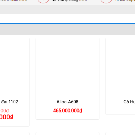
 đại 1102
Alloc-A608
Gỗ H
000
₫
465.000.000
₫
.000
₫