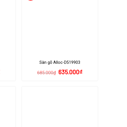
Sàn gỗ Alloc-D519903
₫
635.000
₫
685.000
₫