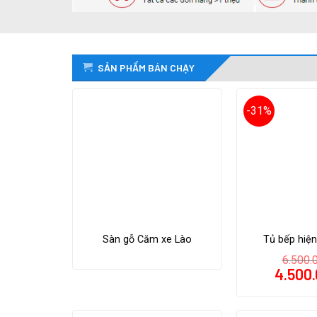
SẢN PHẨM BÁN CHẠY
-31%
Sàn gỗ Căm xe Lào
Tủ bếp hiện
6.500.
4.500