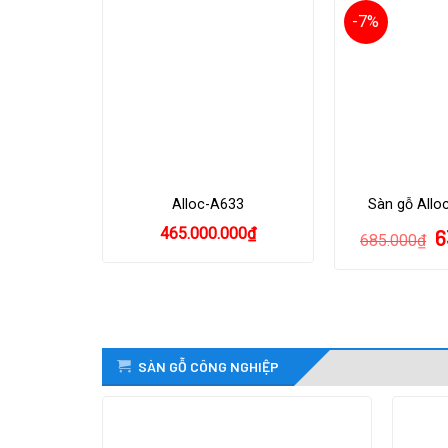
-7%
Alloc-A633
Sàn gỗ Allo
465.000.000
₫
6
685.000
₫
SÀN GỖ CÔNG NGHIỆP