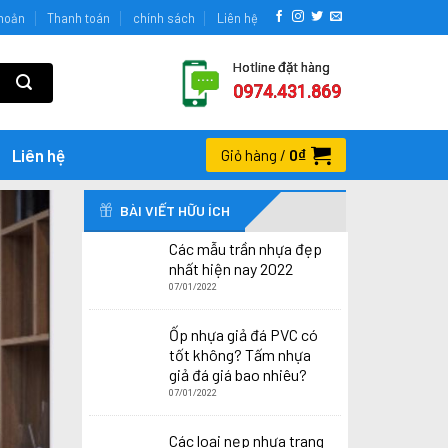
khoản
Thanh toán
chính sách
Liên hệ
Hotline đặt hàng
0974.431.869
Liên hệ
0
₫
Giỏ hàng /
BÀI VIẾT HỮU ÍCH
Các mẫu trần nhựa đẹp
nhất hiện nay 2022
07/01/2022
Ốp nhựa giả đá PVC có
tốt không? Tấm nhựa
giả đá giá bao nhiêu?
07/01/2022
Các loại nẹp nhựa trang