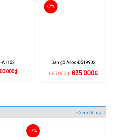
-7%
c-A1102
Sàn gỗ Alloc-D519902
00.000
₫
635.000
₫
685.000
₫
+ Xem tất cả
-7%