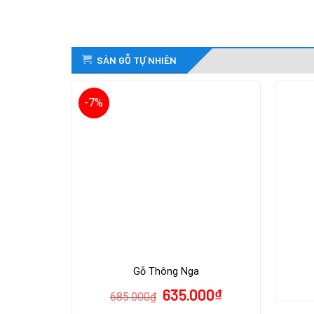
SÀN GỖ TỰ NHIÊN
-7%
Gỗ Thông Nga
635.000
₫
685.000
₫