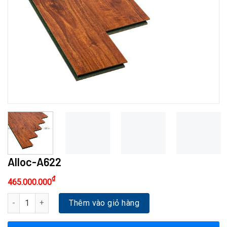
Alloc-A622
₫
465.000.000
Alloc-A622 số lượng
Thêm vào giỏ hàng