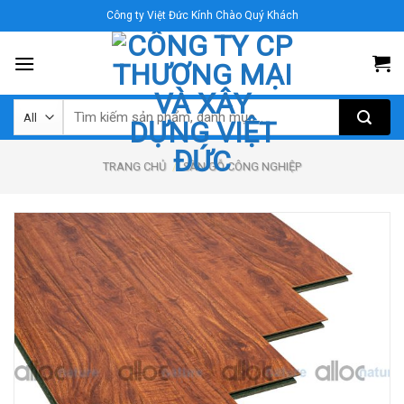
Skip
Công ty Việt Đức Kính Chào Quý Khách
to
content
TRANG CHỦ
/
SÀN GỖ CÔNG NGHIỆP